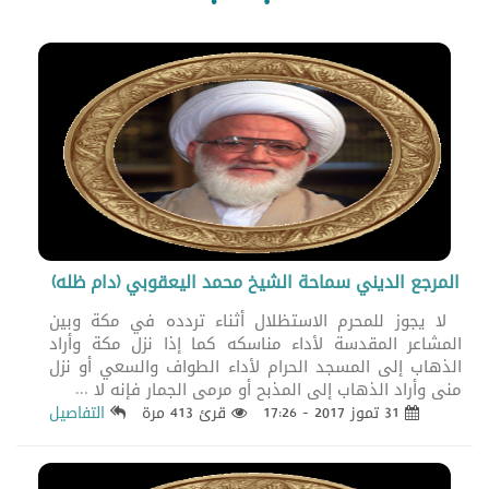
المرجع الديني سماحة الشيخ محمد اليعقوبي (دام ظله)
لا يجوز للمحرم الاستظلال أثناء تردده في مكة وبين
المشاعر المقدسة لأداء مناسكه كما إذا نزل مكة وأراد
الذهاب إلى المسجد الحرام لأداء الطواف والسعي أو نزل
منى وأراد الذهاب إلى المذبح أو مرمى الجمار فإنه لا ...
31 تموز 2017 - 17:26
قرئ 413 مرة
التفاصيل