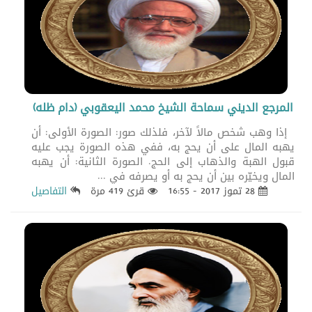
المرجع الديني سماحة الشيخ محمد اليعقوبي (دام ظله)
إذا وهب شخص مالاً لآخر، فلذلك صور: الصورة الأولى: أن
يهبه المال على أن يحج به، ففي هذه الصورة يجب عليه
قبول الهبة والذهاب إلى الحج. الصورة الثانية: أن يهبه
المال ويخيّره بين أن يحج به أو يصرفه في ...
28 تموز 2017 - 16:55
قرئ 419 مرة
التفاصيل