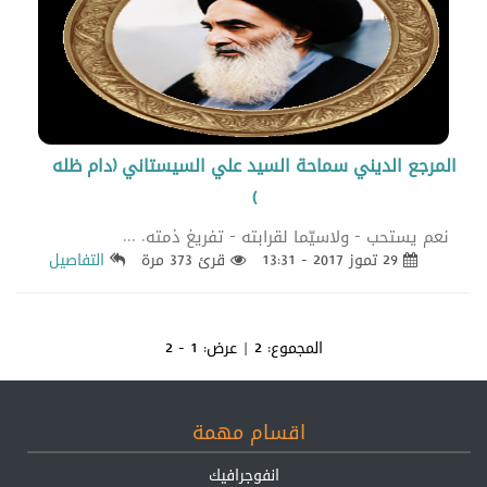
المرجع الديني سماحة السيد علي السيستاني (دام ظله
)
نعم يستحب - ولاسيّما لقرابته - تفريغ ذمته. ...
29 تموز 2017 - 13:31
قرئ 373 مرة
التفاصيل
المجموع:
2
| عرض:
1 - 2
اقسام مهمة
انفوجرافيك