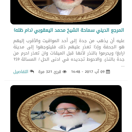
المرجع الديني سماحة الشيخ محمد اليعقوبي (دام ظله)
عليه أن يذهب من جدة إلى أحد المواقيت والأقرب إليهم
هو الجحفة وإذا تعذر عليهم ذلك فليتوجهوا إلى مدينة
(رابغ) ويحرموا بالنذر لأنها قبل الميقات وان تعذر احرم من
جدة بالنذر، والاحوط تجديده في ادنى الحل./ المسالة 159
...
09 آب 2017 - 16:48
قرئ 321 مرة
التفاصيل