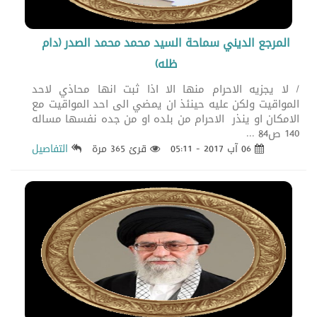
المرجع الديني سماحة السيد محمد محمد الصدر (دام
ظله)
/ لا يجزيه الاحرام منها الا اذا ثبت انها محاذي لاحد
المواقيت ولكن عليه حينئذ ان يمضي الى احد المواقيت مع
الامكان او ينذر الاحرام من بلده او من جده نفسها مساله
140 ص84 ...
06 آب 2017 - 05:11
قرئ 365 مرة
التفاصيل