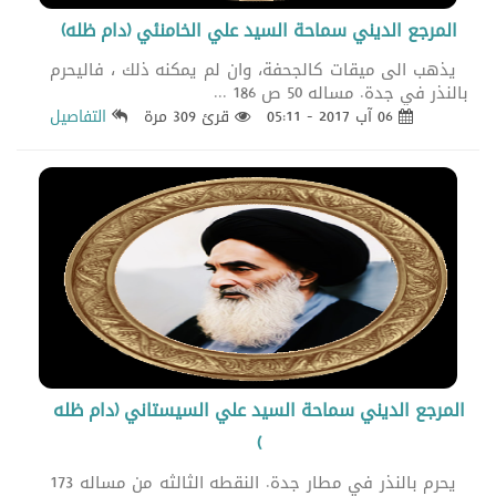
المرجع الديني سماحة السيد علي الخامنئي (دام ظله)
يذهب الى ميقات كالجحفة، وان لم يمكنه ذلك ، فاليحرم
بالنذر في جدة. مساله 50 ص 186 ...
06 آب 2017 - 05:11
قرئ 309 مرة
التفاصيل
المرجع الديني سماحة السيد علي السيستاني (دام ظله
)
يحرم بالنذر في مطار جدة. النقطه الثالثه من مساله 173