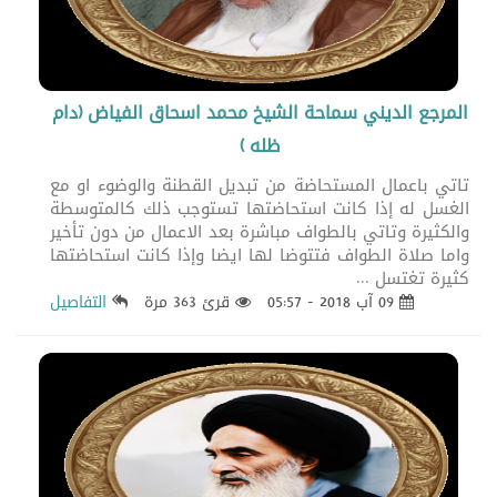
المرجع الديني سماحة الشيخ محمد اسحاق الفياض (دام
ظله )
تاتي باعمال المستحاضة من تبديل القطنة والوضوء او مع
الغسل له إذا كانت استحاضتها تستوجب ذلك كالمتوسطة
والكثيرة وتاتي بالطواف مباشرة بعد الاعمال من دون تأخير
واما صلاة الطواف فتتوضا لها ايضا وإذا كانت استحاضتها
كثيرة تغتسل ...
09 آب 2018 - 05:57
قرئ 363 مرة
التفاصيل