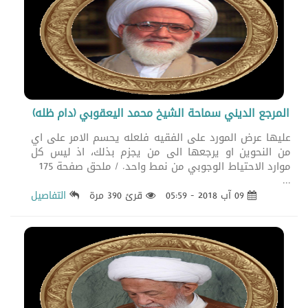
المرجع الديني سماحة الشيخ محمد اليعقوبي (دام ظله)
عليها عرض المورد على الفقيه فلعله يحسم الامر على اي
من النحوين او يرجعها الى من يجزم بذلك، اذ ليس كل
موارد الاحتياط الوجوبي من نمط واحد. / ملحق صفحة 175
...
09 آب 2018 - 05:59
قرئ 390 مرة
التفاصيل