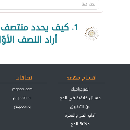
1. كيف يحدد منتصف 
أراد النصف الأو
اقسام مهمة
نطاقات
انفوجرافيك
yaqoobi.com
مسائل خلافية في الحج
yaqoobi.net
عن التطبيق
yaqoobi.iq
آداب الحج والعمرة
مكتبة الحج