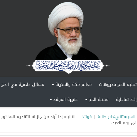
تعليم الحج فديوهات
معالم مكة والمدينة
مسائل خلافية في الحج
+
ائط تفاعلية
مكتبة الحج
حقيبة المرشد
+
+
السيستاني(دام ظله)
|
فوائد
| الثانية: إذا أراد من جاز له التقديم المذ
نى يوم العيد.