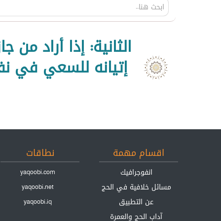
الثانية: إذا أراد من 
إتيانه للسعي في نفس
اقسام مهمة
نطاقات
انفوجرافيك
yaqoobi.com
مسائل خلافية في الحج
yaqoobi.net
عن التطبيق
yaqoobi.iq
آداب الحج والعمرة