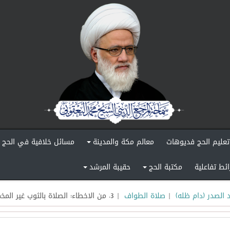
تعليم الحج فديوهات
معالم مكة والمدينة
مسائل خلافية في الحج
+
ائط تفاعلية
مكتبة الحج
حقيبة المرشد
+
+
 الصدر (دام ظله)
|
صلاة الطواف
| 3. من الاخطاء: الصلاة بالثوب غير المخمس او المغصوب ، اذ يشترط في ثياب المصلي الاباحة .