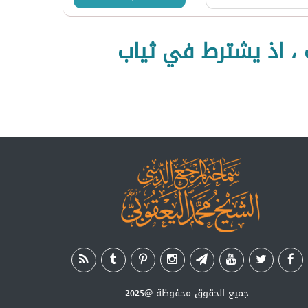
ب ، اذ يشترط في ثياب
جميع الحقوق محفوظة
@2025