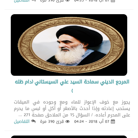
07 آب 2018 - 04:35
قرئ 390 مرة
التفاصيل
المرجع الديني سماحة السيد علي السيستاني (دام ظله
)
يجوز مع خوف الإعواز للماء ومع وجوده في الميقات
يستحب إعادته وإذا أحدث بالأصغر أو أكل أو لبس ما يحرم
على المحرم أعاده. / السؤال 15 من الملاحق صفحة 271 ...
07 آب 2018 - 04:24
قرئ 390 مرة
التفاصيل