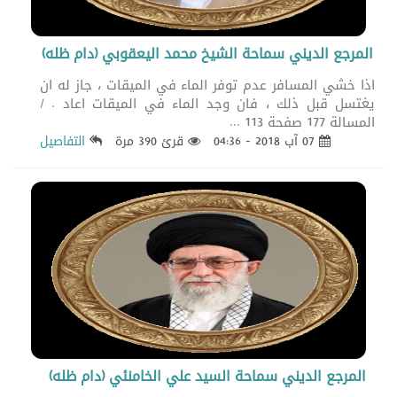
المرجع الديني سماحة الشيخ محمد اليعقوبي (دام ظله)
اذا خشي المسافر عدم توفر الماء في الميقات ، جاز له ان
يغتسل قبل ذلك ، فان وجد الماء في الميقات اعاد . /
المسالة 177 صفحة 113 ...
07 آب 2018 - 04:36
قرئ 390 مرة
التفاصيل
المرجع الديني سماحة السيد علي الخامنئي (دام ظله)