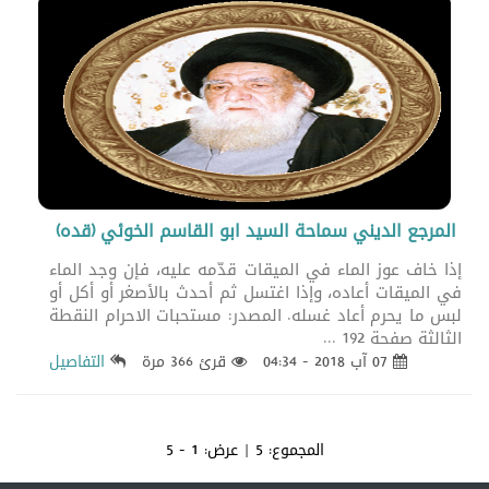
المرجع الديني سماحة السيد ابو القاسم الخوئي (قده)
إذا خاف عوز الماء في الميقات قدّمه عليه، فإن وجد الماء
في الميقات أعاده، وإذا اغتسل ثم أحدث بالأصغر أو أكل أو
لبس ما يحرم أعاد غسله. المصدر: مستحبات الاحرام النقطة
الثالثة صفحة 192 ...
07 آب 2018 - 04:34
قرئ 366 مرة
التفاصيل
المجموع:
5
| عرض:
1 - 5